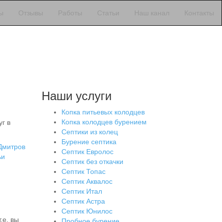
ы
Отзывы
Работы
Статьи
Наш канал
Контакты
Наши услуги
Копка питьевых колодцев
Копка колодцев бурением
г в
Септики из колец
Бурение септика
Дмитров
Септик Евролос
ьи
Септик без откачки
Септик Топас
Септик Аквалос
Септик Итал
Септик Астра
Септик Юнилос
.е. вы
Пробное бурение