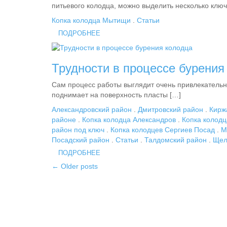
питьевого колодца, можно выделить несколько ключ
Копка колодца Мытищи
.
Статьи
ПОДРОБНЕЕ
Трудности в процессе бурения
Сам процесс работы выглядит очень привлекательно 
поднимает на поверхность пласты […]
Александровский район
.
Дмитровский район
.
Кирж
районе
.
Копка колодца Александров
.
Копка колод
район под ключ
.
Копка колодцев Сергиев Посад
.
М
Посадский район
.
Статьи
.
Талдомский район
.
Щел
ПОДРОБНЕЕ
← Older posts