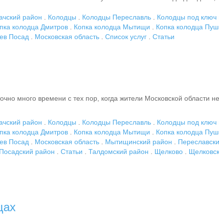
ачский район
.
Колодцы
.
Колодцы Переславль
.
Колодцы под ключ 
пка колодца Дмитров
.
Копка колодца Мытищи
.
Копка колодца Пуш
иев Посад
.
Московская область
.
Список услуг
.
Статьи
очно много времени с тех пор, когда жители Московской области н
ачский район
.
Колодцы
.
Колодцы Переславль
.
Колодцы под ключ 
пка колодца Дмитров
.
Копка колодца Мытищи
.
Копка колодца Пуш
иев Посад
.
Московская область
.
Мытищинский район
.
Переславски
Посадский район
.
Статьи
.
Талдомский район
.
Щелково
.
Щелковс
щах