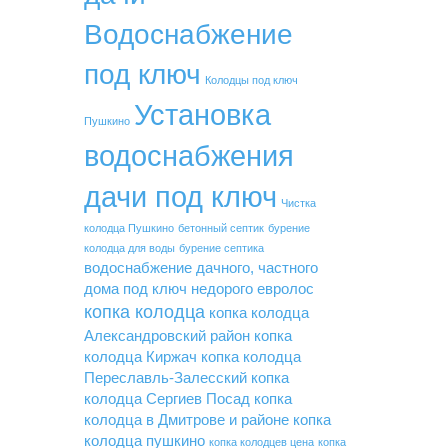
Водоснабжение
под ключ
Колодцы под ключ
Установка
Пушкино
водоснабжения
дачи под ключ
Чистка
колодца Пушкино
бетонный септик
бурение
колодца для воды
бурение септика
водоснабжение дачного, частного
дома под ключ недорого
евролос
копка колодца
копка колодца
Александровский район
копка
колодца Киржач
копка колодца
Переславль-Залесский
копка
колодца Сергиев Посад
копка
колодца в Дмитрове и районе
копка
колодца пушкино
копка колодцев цена
копка