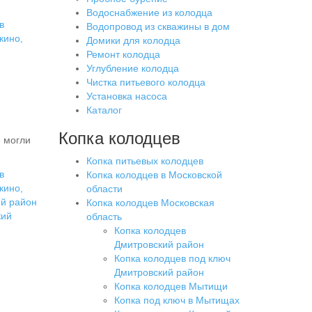
Водоснабжение из колодца
в
Водопровод из скважины в дом
кино,
Домики для колодца
Ремонт колодца
Углубление колодца
Чистка питьевого колодца
Установка насоса
Каталог
Копка колодцев
е могли
Копка питьевых колодцев
в
Копка колодцев в Московской
кино,
области
й район
Копка колодцев Московская
кий
область
Копка колодцев
Дмитровский район
Копка колодцев под ключ
Дмитровский район
Копка колодцев Мытищи
Копка под ключ в Мытищах