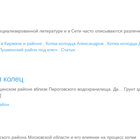
пециализированной литературе и в Сети часто описываются различ
 в Киржаче и районе
.
Копка колодца Александров
.
Копка колодца 
Пушкинский район под ключ
.
Статьи
и колец
ищинском районе вблизи Пироговского водохранилища. Да… Грунт з
]
айон
ого района Московской области и его влиянии на процесс копки