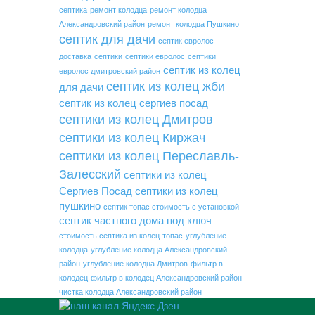
септика
ремонт колодца
ремонт колодца
Александровский район
ремонт колодца Пушкино
септик для дачи
септик евролос
доставка
септики
септики евролос
септики
септик из колец
евролос дмитровский район
септик из колец жби
для дачи
септик из колец сергиев посад
септики из колец Дмитров
септики из колец Киржач
септики из колец Переславль-
Залесский
септики из колец
Сергиев Посад
септики из колец
пушкино
септик топас стоимость с установкой
септик частного дома под ключ
стоимость септика из колец
топас
углубление
колодца
углубление колодца Александровский
район
углубление колодца Дмитров
фильтр в
колодец
фильтр в колодец Александровский район
чистка колодца Александровский район