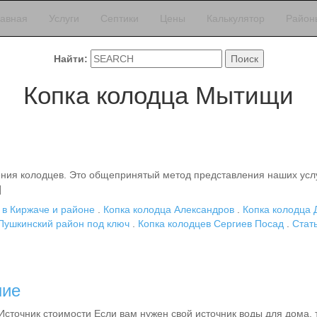
лавная
Услуги
Септики
Цены
Калькулятор
Район
Найти:
Копка колодца Мытищи
ния колодцев. Это общепринятый метод представления наших услу
]
 в Киржаче и районе
.
Копка колодца Александров
.
Копка колодца 
Пушкинский район под ключ
.
Копка колодцев Сергиев Посад
.
Стат
ние
сточник стоимости Если вам нужен свой источник воды для дома, т