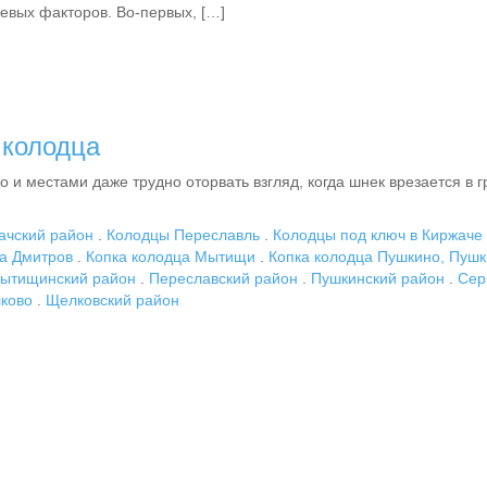
евых факторов. Во-первых, […]
 колодца
и местами даже трудно оторвать взгляд, когда шнек врезается в г
ачский район
.
Колодцы Переславль
.
Колодцы под ключ в Киржаче
ца Дмитров
.
Копка колодца Мытищи
.
Копка колодца Пушкино, Пушк
ытищинский район
.
Переславский район
.
Пушкинский район
.
Сер
ково
.
Щелковский район