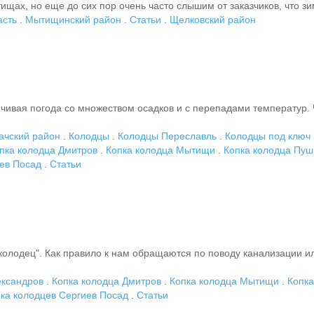
ах, но еще до сих пор очень часто слышим от заказчиков, что зимо
асть
.
Мытищинский район
.
Статьи
.
Щелковский район
чивая погода со множеством осадков и с перепадами температур. 
ачский район
.
Колодцы
.
Колодцы Переславль
.
Колодцы под ключ 
пка колодца Дмитров
.
Копка колодца Мытищи
.
Копка колодца Пуш
иев Посад
.
Статьи
колодец". Как правило к нам обращаются по поводу канализации и
ександров
.
Копка колодца Дмитров
.
Копка колодца Мытищи
.
Копка
ка колодцев Сергиев Посад
.
Статьи