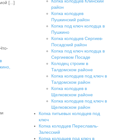
Копка колодцев Клинский
й [...]
район
Копка колодцев
Пушкинский район
Копка под ключ колодца в
Пушкино
Копка колодцев Сергиев-
Посадский район
Что-
Копка под ключ колодца в
Сергиевом Посаде
в
Колодец строим в
кино,
Талдомском районе
Копка колодцев под ключ в
Талдомском район
Копка колодцев в
Щелковском районе
Копка колодцев под ключ в
Щелковском район
ли
Копка питьевых колодцев под
ключ
Копка колодцев Переславль-
Залесский
Копка колодцев под ключ в