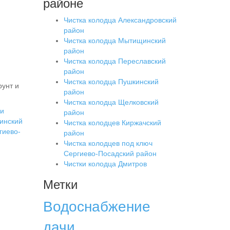
районе
Чистка колодца Александровский
район
Чистка колодца Мытищинский
район
Чистка колодца Переславский
район
Чистка колодца Пушкинский
рунт и
район
Чистка колодца Щелковский
 и
район
инский
Чистка колодцев Киржачский
гиево-
район
Чистка колодцев под ключ
Сергиево-Посадский район
Чистки колодца Дмитров
Метки
Водоснабжение
дачи