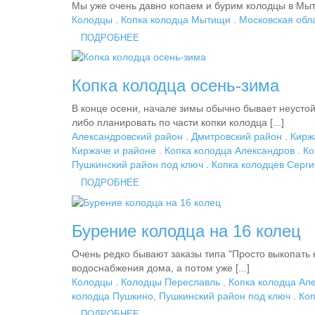
Мы уже очень давно копаем и бурим колодцы в Мытищ
Колодцы
.
Копка колодца Мытищи
.
Московская обл
ПОДРОБНЕЕ
Копка колодца осень-зима
В конце осени, начале зимы обычно бывает неустой
либо планировать по части копки колодца [...]
Александровский район
.
Дмитровский район
.
Кирж
Киржаче и районе
.
Копка колодца Александров
.
Ко
Пушкинский район под ключ
.
Копка колодцев Серг
ПОДРОБНЕЕ
Бурение колодца на 16 колец
Очень редко бывают заказы типа "Просто выкопать 
водоснабжения дома, а потом уже [...]
Колодцы
.
Колодцы Переславль
.
Копка колодца Ал
колодца Пушкино, Пушкинский район под ключ
.
Коп
ПОДРОБНЕЕ