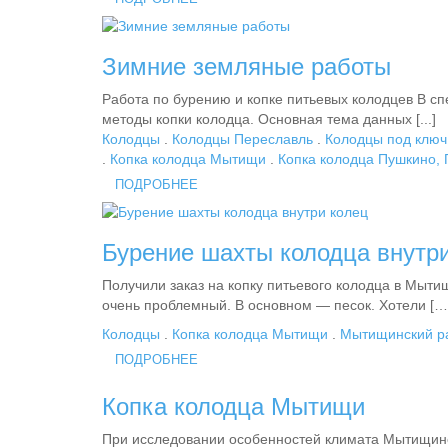
Зимние земляные работы
Работа по бурению и копке питьевых колодцев В с
методы копки колодца. Основная тема данных [...]
Колодцы
.
Колодцы Переславль
.
Колодцы под ключ
.
Копка колодца Мытищи
.
Копка колодца Пушкино, 
ПОДРОБНЕЕ
Бурение шахты колодца внутр
Получили заказ на копку питьевого колодца в Мыт
очень проблемный. В основном — песок. Хотели […
Колодцы
.
Копка колодца Мытищи
.
Мытищинский р
ПОДРОБНЕЕ
Копка колодца Мытищи
При исследовании особенностей климата Мытищинск