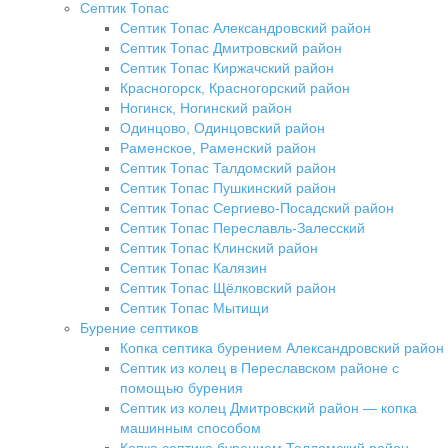
Септик Топас
Септик Топас Александровский район
Септик Топас Дмитровский район
Септик Топас Киржачский район
Красногорск, Красногорский район
Ногинск, Ногинский район
Одинцово, Одинцовский район
Раменское, Раменский район
Септик Топас Талдомский район
Септик Топас Пушкинский район
Септик Топас Сергиево-Посадский район
Септик Топас Переславль-Залесский
Септик Топас Клинский район
Септик Топас Калязин
Септик Топас Щёлковский район
Септик Топас Мытищи
Бурение септиков
Копка септика бурением Александровский район
Септик из колец в Переславском районе с
помощью бурения
Септик из колец Дмитровский район — копка
машинным способом
Копка септика бурением Талдомский район