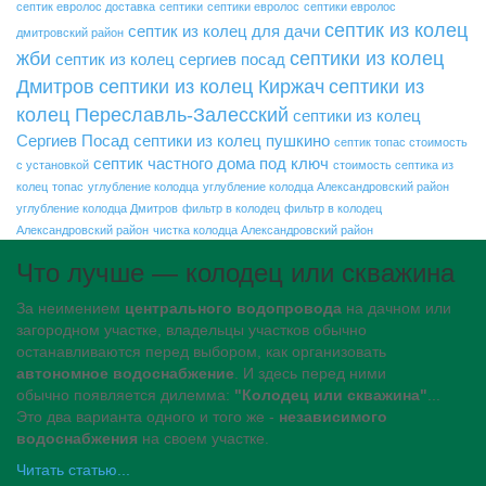
септик евролос доставка
септики
септики евролос
септики евролос
септик из колец
септик из колец для дачи
дмитровский район
жби
септики из колец
септик из колец сергиев посад
Дмитров
септики из колец Киржач
септики из
колец Переславль-Залесский
септики из колец
Сергиев Посад
септики из колец пушкино
септик топас стоимость
септик частного дома под ключ
с установкой
стоимость септика из
колец
топас
углубление колодца
углубление колодца Александровский район
углубление колодца Дмитров
фильтр в колодец
фильтр в колодец
Александровский район
чистка колодца Александровский район
Что лучше — колодец или скважина
За неимением
центрального водопровода
на дачном или
загородном участке, владельцы участков обычно
останавливаются перед выбором, как организовать
автономное водоснабжение
. И здесь перед ними
обычно появляется дилемма:
"Колодец или скважина"
...
Это два варианта одного и того же -
независимого
водоснабжения
на своем участке.
Читать статью...