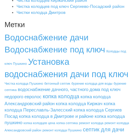
Чистка колодцев Киржачский район
Чистка колодцев под ключ Сергиево-Посадский район
Чистки колодца Дмитров
Метки
Водоснабжение дачи
Водоснабжение под ключ
Колодцы под
Установка
ключ Пушкино
водоснабжения дачи под ключ
Чистка колодца Пушкино
бетонный септик
бурение колодца для воды
бурение
водоснабжение дачного, частного дома под ключ
септика
копка колодца
недорого
евролос
копка колодца
Александровский район
копка колодца Киржач
копка
колодца Переславль-Залесский
копка колодца Сергиев
Посад
копка колодца в Дмитрове и районе
копка колодца
пушкино
копка колодцев цена
копка септика
ремонт колодца
ремонт колодца
септик для дачи
Александровский район
ремонт колодца Пушкино