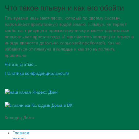
Что такое плывун и как его обойти
Плывунами называют песок, который по своему составу
напоминает пропитанную водой землю. Плывун, не теряет
свойства, присущего привычному песку и может растекаться
оплывать как простая вода. И как очистить колодец от плывуна
иногда является довольно серьезной проблемой. Как же
избавиться от плывуна в колодце и как это выполнить
правильно.
Читать статью...
Политика конфиденциальности
Колодец Дома
Главная
Услуги