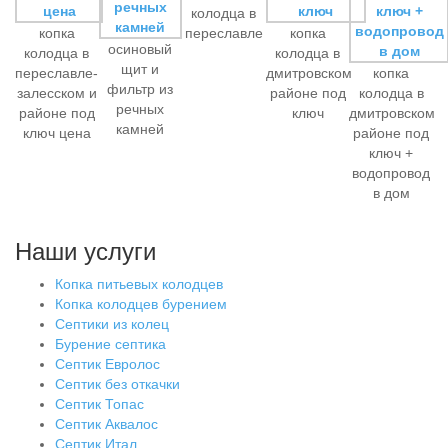
колодца в
копка
переславле
копка
осиновый
колодца в
колодца в
щит и
переславле-
дмитровском
копка
фильтр из
залесском и
районе под
колодца в
речных
районе под
ключ
дмитровском
камней
ключ цена
районе под
ключ +
водопровод
в дом
Наши услуги
Копка питьевых колодцев
Копка колодцев бурением
Септики из колец
Бурение септика
Септик Евролос
Септик без откачки
Септик Топас
Септик Аквалос
Септик Итал