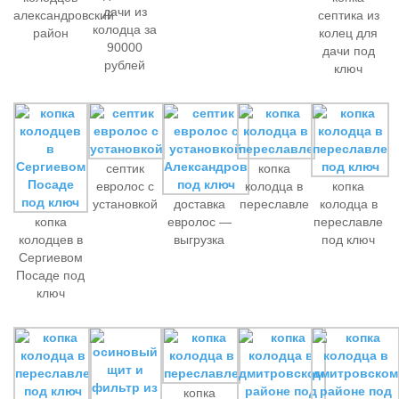
дачи из
александровский
септика из
колодца за
район
колец для
90000
дачи под
рублей
ключ
септик
копка
евролос с
колодца в
копка
установкой
доставка
переславле
колодца в
копка
евролос —
переславле
колодцев в
выгрузка
под ключ
Сергиевом
Посаде под
ключ
копка