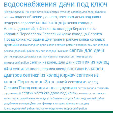
водоснабжения дачи под ключ
Чистка колодца Пушкино
бетонный септик
бурение колодца для воды
бурение
водоснабжение дачного, частного дома под ключ
септика
копка колодца
недорого
евролос
копка колодца
Александровский район
копка колодца Киржач
копка
колодца Переславль-Залесский
копка колодца Сергиев
Посад
копка колодца в Дмитрове и районе
копка колодца
пушкино
копка колодцев цена
копка септика
ремонт колодца
ремонт колодца
септик для дачи
Александровский район
ремонт колодца Пушкино
септик евролос доставка
септики
септики евролос
септики евролос
септик из колец
септик из колец для дачи
дмитровский район
жби
септики из колец
септик из колец сергиев посад
Дмитров
септики из колец Киржач
септики из
колец Переславль-Залесский
септики из колец
Сергиев Посад
септики из колец пушкино
септик топас стоимость
септик частного дома под ключ
с установкой
стоимость септика из
колец
топас
углубление колодца
углубление колодца Александровский район
углубление колодца Дмитров
фильтр в колодец
фильтр в колодец
Александровский район
чистка колодца Александровский район