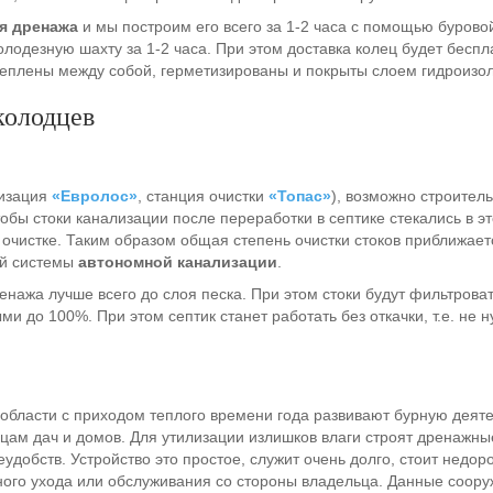
я дренажа
и мы построим его всего за 1-2 часа с помощью бурово
лодезную шахту за 1-2 часа. При этом доставка колец будет беспл
креплены между собой, герметизированы и покрыты слоем гидроизо
колодцев
лизация
«Евролос»
, станция очистки
«Топас»
), возможно строитель
тобы стоки канализации после переработки в септике стекались в э
очистке. Таким образом общая степень очистки стоков приближает
ой системы
автономной канализации
.
нажа лучше всего до слоя песка. При этом стоки будут фильтрова
ми до 100%. При этом септик станет работать без откачки, т.е. не 
 области с приходом теплого времени года развивают бурную деят
ам дач и домов. Для утилизации излишков влаги строят дренажны
удобств. Устройство это простое, служит очень долго, стоит недоро
нного ухода или обслуживания со стороны владельца. Данные соор