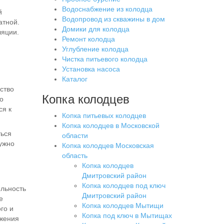
Водоснабжение из колодца
й
Водопровод из скважины в дом
атной.
Домики для колодца
ляции.
Ремонт колодца
Углубление колодца
Чистка питьевого колодца
Установка насоса
Каталог
ство
Копка колодцев
то
ся к
Копка питьевых колодцев
Копка колодцев в Московской
ться
области
нужно
Копка колодцев Московская
область
Копка колодцев
Дмитровский район
Копка колодцев под ключ
ельность
Дмитровский район
е
Копка колодцев Мытищи
го и
Копка под ключ в Мытищах
ужения