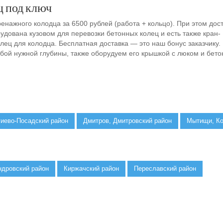
ц под ключ
енажного колодца за 6500 рублей (работа + кольцо). При этом дос
рудована кузовом для перевозки бетонных колец и есть также кран-
лец для колодца. Бесплатная доставка — это наш бонус заказчику.
юбой нужной глубины, также оборудуем его крышкой с люком и бет
гиево-Посадский район
Дмитров, Дмитровский район
Мытищи, К
ндровский район
Киржачский район
Переславский район