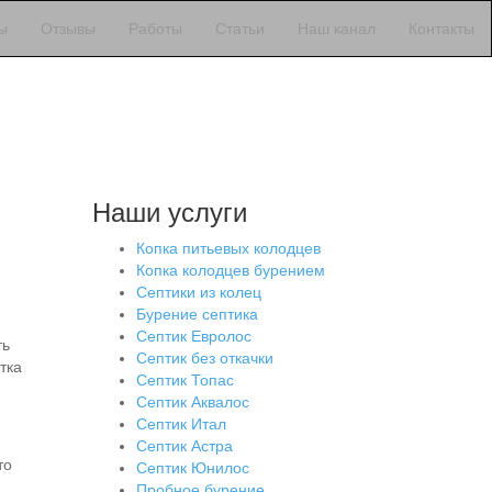
ы
Отзывы
Работы
Статьи
Наш канал
Контакты
Наши услуги
Копка питьевых колодцев
Копка колодцев бурением
Септики из колец
Бурение септика
Септик Евролос
ть
Септик без откачки
тка
Септик Топас
Септик Аквалос
Септик Итал
Септик Астра
то
Септик Юнилос
Пробное бурение