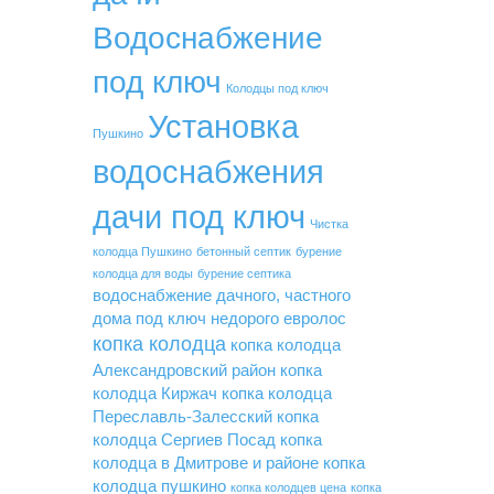
Водоснабжение
под ключ
Колодцы под ключ
Установка
Пушкино
водоснабжения
дачи под ключ
Чистка
колодца Пушкино
бетонный септик
бурение
колодца для воды
бурение септика
водоснабжение дачного, частного
дома под ключ недорого
евролос
копка колодца
копка колодца
Александровский район
копка
колодца Киржач
копка колодца
Переславль-Залесский
копка
колодца Сергиев Посад
копка
колодца в Дмитрове и районе
копка
колодца пушкино
копка колодцев цена
копка