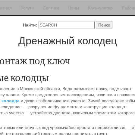
лавная
Услуги
Септики
Цены
Калькулятор
Район
Найти:
Дренажный колодец
монтаж под ключ
ые колодцы
явление в Московской области, Вода размывает почву, подмывает
ссу хлопот. Кроме вреда зеленым насаждениям, излишняя влажнос
о
колодца
и даже к заболачиванию участка. Зимой вследствие избы
ак следствие — разрушение фундамента и конструкции колодца.
тью участка — устройство дренажа, ключевым элементом которого
рунтовых или сточных вод чрезвычайно проста и неприхотливая — э
ий, не позволяющий грязным водам проникать в грунт.