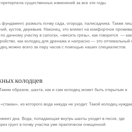
 претерпела существенных изменений за все эти годы.
 фундамент, размыть почву сада, огорода, палисадника. Также ли
й, кустов, деревьев. Наконец, это влияет на комфортное прожива
по дачному участку в сапогах, «месить грязь», как говорится — ка
тройство, как колодец для дренажа и напрасно — это оптимальный
лодец можно всего за пару часов с помощью наших специалистов.
жных колодцев
аким образом, шахта, как и сам колодец может быть открытым и
стакан», из которого вода никуда не уходит. Такой колодец нуждае
имеет дна. Вода, попадающая внутрь шахты уходит в песок, где
рез грунт в почву участка уже практически очищенной.