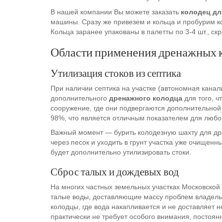
В нашей компании Вы можете заказать
колодец дл
машины. Сразу же привезем и кольца и пробурим ко
Кольца заранее упакованы в палетты по 3-4 шт., с
Области применения дренажных 
Утилизация стоков из септика
При наличии септика на участке (автономная кана
дополнительного
дренажного колодца
для того, ч
сооружение, где они подвергаются дополнительной 
98%, что является отличным показателем для люб
Важный момент — бурить колодезную шахту для дре
через песок и уходить в грунт участка уже очищенны
будет дополнительно утилизировать стоки.
Сброс талых и дождевых вод
На многих частных земельных участках Московской
талые воды, доставляющие массу проблем владельц
колодцы, где вода накапливается и не доставляет не
практически не требует особого внимания, постоя