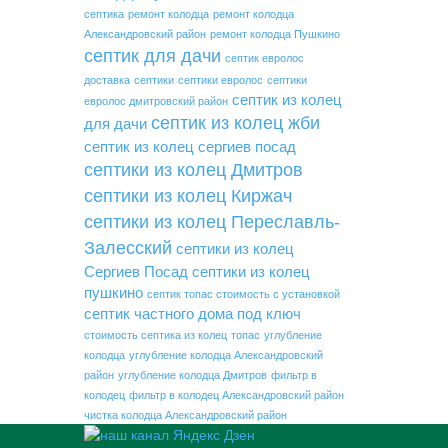
септика
ремонт колодца
ремонт колодца
Александровский район
ремонт колодца Пушкино
септик для дачи
септик евролос
доставка
септики
септики евролос
септики
септик из колец
евролос дмитровский район
септик из колец жби
для дачи
септик из колец сергиев посад
септики из колец Дмитров
септики из колец Киржач
септики из колец Переславль-
Залесский
септики из колец
Сергиев Посад
септики из колец
пушкино
септик топас стоимость с установкой
септик частного дома под ключ
стоимость септика из колец
топас
углубление
колодца
углубление колодца Александровский
район
углубление колодца Дмитров
фильтр в
колодец
фильтр в колодец Александровский район
чистка колодца Александровский район