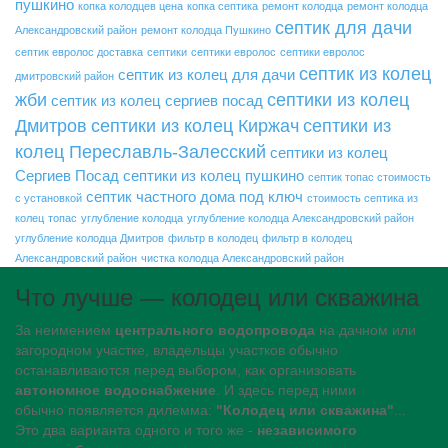
пушкино
копка колодцев цена
копка септика
ремонт колодца
ремонт колодца
септик для дачи
Александровский район
ремонт колодца Пушкино
септик евролос доставка
септики
септики евролос
септики евролос
септик из колец
септик из колец для дачи
дмитровский район
жби
септики из колец
септик из колец сергиев посад
Дмитров
септики из колец Киржач
септики из
колец Переславль-Залесский
септики из колец
Сергиев Посад
септики из колец пушкино
септик топас стоимость
септик частного дома под ключ
с установкой
стоимость септика из
колец
топас
углубление колодца
углубление колодца Александровский район
углубление колодца Дмитров
фильтр в колодец
фильтр в колодец
Александровский район
чистка колодца Александровский район
Что лучше — колодец или скважина
За неимением
центрального водопровода
на дачном или
загородном участке, владельцы участков обычно
останавливаются перед выбором, как организовать
автономное водоснабжение
. И здесь перед ними
обычно появляется дилемма:
"Колодец или скважина"
...
Это два варианта одного и того же -
независимого