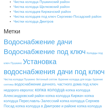
Чистка колодца Пушкинский район
Чистка колодца Щелковский район
Чистка колодцев Киржачский район
Чистка колодцев под ключ Сергиево-Посадский район
Чистки колодца Дмитров
Метки
Водоснабжение дачи
Водоснабжение под ключ
Колодцы под
Установка
ключ Пушкино
водоснабжения дачи под ключ
Чистка колодца Пушкино
бетонный септик
бурение колодца для воды
бурение
водоснабжение дачного, частного дома под ключ
септика
копка колодца
недорого
евролос
копка колодца
Александровский район
копка колодца Киржач
копка
колодца Переславль-Залесский
копка колодца Сергиев
Посад
копка колодца в Дмитрове и районе
копка колодца