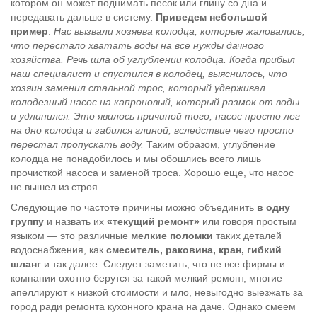
котором он может поднимать песок или глину со дна и
передавать дальше в систему.
Приведем небольшой
пример
.
Нас вызвали хозяева колодца, которые жаловались,
что перестало хватать воды на все нужды дачного
хозяйства. Речь шла об углублении колодца. Когда прибыл
наш специалист и спустился в колодец, выяснилось, что
хозяин заменил стальной трос, который удерживал
колодезный насос на капроновый, который размок от воды
и удлинился. Это явилось причиной того, насос просто лег
на дно колодца и забился глиной, вследствие чего просто
перестал пропускать воду.
Таким образом, углубление
колодца не понадобилось и мы обошлись всего лишь
прочисткой насоса и заменой троса. Хорошо еще, что насос
не вышел из строя.
Следующие по частоте причины можно объединить
в одну
группу
и назвать их
«текущий ремонт»
или говоря простым
языком — это различные
мелкие поломки
таких деталей
водоснабжения, как
смеситель, раковина, кран, гибкий
шланг
и так далее. Следует заметить, что не все фирмы и
компании охотно берутся за такой мелкий ремонт, многие
апеллируют к низкой стоимости и мло, невыгодно выезжать за
город ради ремонта кухонного крана на даче. Однако смеем