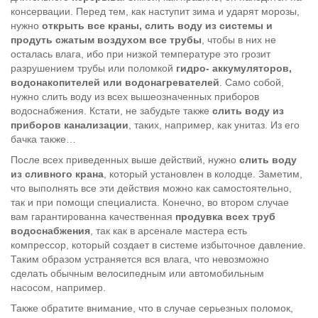
консервации. Перед тем, как наступит зима и ударят морозы,
нужно
открыть все краны, слить воду из системы и
продуть сжатым воздухом все трубы
, чтобы в них не
осталась влага, ибо при низкой температуре это грозит
разрушением трубы или поломкой
гидро- аккумуляторов,
водонакопителей или водонагревателей
. Само собой,
нужно слить воду из всех вышеозначенных приборов
водоснабжения. Кстати, не забудьте также
слить воду из
приборов канализации
, таких, например, как унитаз. Из его
бачка также…
После всех приведенных выше действий, нужно
слить воду
из сливного крана
, который установлен в колодце. Заметим,
что выполнять все эти действия можно как самостоятельно,
так и при помощи специалиста. Конечно, во втором случае
вам гарантированна качественная
продувка всех труб
водоснабжения
, так как в арсенале мастера есть
компрессор, который создает в системе избыточное давление.
Таким образом устраняется вся влага, что невозможно
сделать обычным велосипедным или автомобильным
насосом, например.
Также обратите внимание, что в случае серьезных поломок,