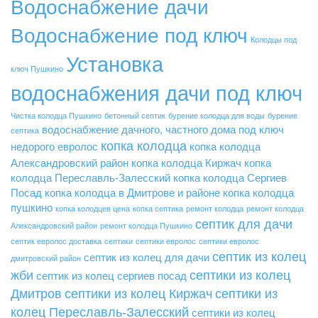
Водоснабжение дачи
Водоснабжение под ключ
Колодцы под
Установка
ключ Пушкино
водоснабжения дачи под ключ
Чистка колодца Пушкино
бетонный септик
бурение колодца для воды
бурение
водоснабжение дачного, частного дома под ключ
септика
копка колодца
недорого
евролос
копка колодца
Александровский район
копка колодца Киржач
копка
колодца Переславль-Залесский
копка колодца Сергиев
Посад
копка колодца в Дмитрове и районе
копка колодца
пушкино
копка колодцев цена
копка септика
ремонт колодца
ремонт колодца
септик для дачи
Александровский район
ремонт колодца Пушкино
септик евролос доставка
септики
септики евролос
септики евролос
септик из колец
септик из колец для дачи
дмитровский район
жби
септики из колец
септик из колец сергиев посад
Дмитров
септики из колец Киржач
септики из
колец Переславль-Залесский
септики из колец