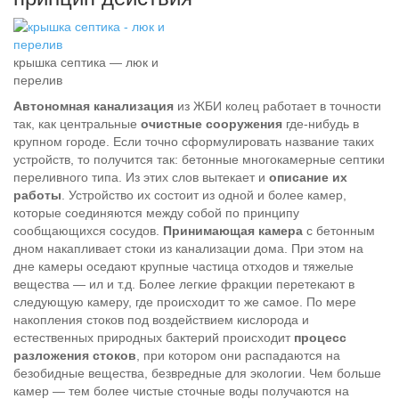
крышка септика — люк и
перелив
Автономная канализация
из ЖБИ колец работает в точности
так, как центральные
очистные сооружения
где-нибудь в
крупном городе. Если точно сформулировать название таких
устройств, то получится так: бетонные многокамерные септики
переливного типа. Из этих слов вытекает и
описание их
работы
. Устройство их состоит из одной и более камер,
которые соединяются между собой по принципу
сообщающихся сосудов.
Принимающая камера
с бетонным
дном накапливает стоки из канализации дома. При этом на
дне камеры оседают крупные частица отходов и тяжелые
вещества — ил и т.д. Более легкие фракции перетекают в
следующую камеру, где происходит то же самое. По мере
накопления стоков под воздействием кислорода и
естественных природных бактерий происходит
процесс
разложения стоков
, при котором они распадаются на
безобидные вещества, безвредные для экологии. Чем больше
камер — тем более чистые сточные воды получаются на