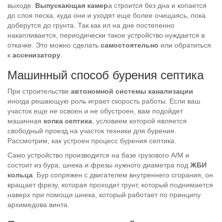
выходе.
Выпускающая камер
а строится без дна и копается
до слоя песка, куда они и уходят еще более очищаясь, пока
доберутся до грунта. Так как ил на дне постепенно
накапливается, периодически такое устройство нуждается в
откачке. Это можно сделать
самостоятельно
или обратиться
к
ассенизатору
.
Машинный способ бурения септика
При строительстве
автономной системы канализации
иногда решающую роль играет скорость работы. Если ваш
участок еще не освоен и не обустроен, вам подойдет
машинная
копка септика
, условием которой является
свободный проезд на участок техники для бурения.
Рассмотрим, как устроен процесс бурения септика.
Само устройство производится на базе грузового А/М и
состоит из бура, шнека и фрезы нужного диаметра под
ЖБИ
кольца
. Бур сопряжен с двигателем внутреннего сгорания, он
вращает фрезу, которая проходит грунт, который поднимается
наверх при помощи шнека, который работает по принципу
архимедова винта.