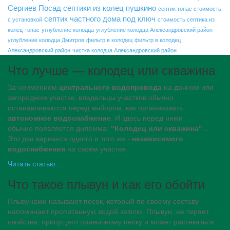
Сергиев Посад
септики из колец пушкино
септик топас стоимость
септик частного дома под ключ
с установкой
стоимость септика из
колец
топас
углубление колодца
углубление колодца Александровский район
углубление колодца Дмитров
фильтр в колодец
фильтр в колодец
Александровский район
чистка колодца Александровский район
Что лучше — колодец или скважина
За неимением
центрального водопровода
на дачном или
загородном участке, владельцы участков обычно
останавливаются перед выбором, как организовать
автономное водоснабжение
. И здесь перед ними
обычно появляется дилемма:
"Колодец или скважина"
...
Это два варианта одного и того же -
независимого
водоснабжения
на своем участке.
Читать статью...
Что такое плывун и как его обойти
Плывунами называют песок, который по своему составу
напоминает пропитанную водой землю. Плывун, не теряет
свойства, присущего привычному песку и может растекаться