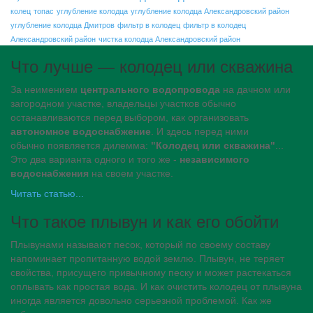
колец
топас
углубление колодца
углубление колодца Александровский район
углубление колодца Дмитров
фильтр в колодец
фильтр в колодец
Александровский район
чистка колодца Александровский район
Что лучше — колодец или скважина
За неимением
центрального водопровода
на дачном или
загородном участке, владельцы участков обычно
останавливаются перед выбором, как организовать
автономное водоснабжение
. И здесь перед ними
обычно появляется дилемма:
"Колодец или скважина"
...
Это два варианта одного и того же -
независимого
водоснабжения
на своем участке.
Читать статью...
Что такое плывун и как его обойти
Плывунами называют песок, который по своему составу
напоминает пропитанную водой землю. Плывун, не теряет
свойства, присущего привычному песку и может растекаться
оплывать как простая вода. И как очистить колодец от плывуна
иногда является довольно серьезной проблемой. Как же