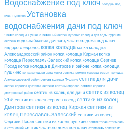
Водоснабжение под ключ
Колодцы под
Установка
ключ Пушкино
водоснабжения дачи под ключ
Чистка колодца Пушкино
бетонный септик
бурение колодца для воды
бурение
водоснабжение дачного, частного дома под ключ
септика
копка колодца
недорого
евролос
копка колодца
Александровский район
копка колодца Киржач
копка
колодца Переславль-Залесский
копка колодца Сергиев
Посад
копка колодца в Дмитрове и районе
копка колодца
пушкино
копка колодцев цена
копка септика
ремонт колодца
ремонт колодца
септик для дачи
Александровский район
ремонт колодца Пушкино
септик евролос доставка
септики
септики евролос
септики евролос
септик из колец
септик из колец для дачи
дмитровский район
жби
септики из колец
септик из колец сергиев посад
Дмитров
септики из колец Киржач
септики из
колец Переславль-Залесский
септики из колец
Сергиев Посад
септики из колец пушкино
септик топас стоимость
септик частного дома под ключ
с установкой
стоимость септика из