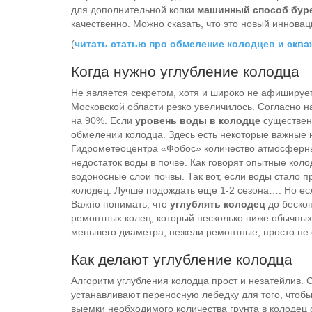
для дополнительной копки
машинный способ бур
качественно. Можно сказать, что это новый иннов
(
читать статью про обмеление колодцев и сква
Когда нужно углубление колодца
Не является секретом, хотя и широко не афиширует
Московской области резко увеличилось. Согласно 
на 90%. Если
уровень воды в колодце
существенн
обмелении колодца. Здесь есть некоторые важные
Гидрометеоцентра «Фобос» количество атмосферны
недостаток воды в почве. Как говорят опытные коло
водоносные слои почвы. Так вот, если воды стало п
колодец. Лучше подождать еще 1-2 сезона…. Но если
Важно понимать, что
углублять колодец
до бескон
ремонтных колец, который несколько ниже обычны
меньшего диаметра, нежели ремонтные, просто не 
Как делают углубление колодца
Алгоритм углубления колодца прост и незатейлив. 
устанавливают переносную лебедку для того, чтобы 
выемки необходимого количества грунта в колодец