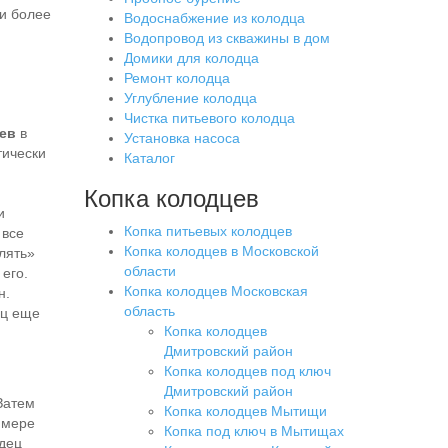
 и более
Водоснабжение из колодца
Водопровод из скважины в дом
Домики для колодца
Ремонт колодца
Углубление колодца
Чистка питьевого колодца
ев
в
Установка насоса
тически
Каталог
Копка колодцев
и
Копка питьевых колодцев
 все
Копка колодцев в Московской
лять»
области
 его.
Копка колодцев Московская
н.
область
ец еще
Копка колодцев
Дмитровский район
Копка колодцев под ключ
Дмитровский район
Затем
Копка колодцев Мытищи
 мере
Копка под ключ в Мытищах
одец