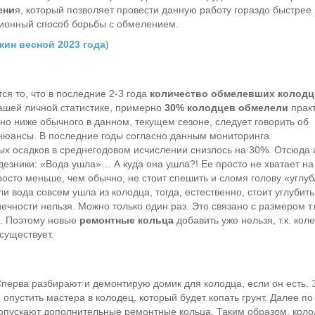
ени
я, который позволяет провести данную работу гораздо быстрее
ационный способ борьбы с обмелением.
жин весной 2023 года
)
ся то, что в последние 2-3 года
количество обмелевших колодц
нашей личной статистике, примерно
30% колодцев обмелели
прак
о ниже обычного в данном, текущем сезоне, следует говорить об
 нюансы. В последние годы согласно данным мониторинга
х осадков в среднегодовом исчислении снизлось на 30%. Отсюда 
дезники: «Вода ушла»… А куда она ушла?! Ее просто не хватает на
росто меньше, чем обычно, не стоит спешить и сломя голову «углуб
 вода совсем ушла из колодца, тогда, естественно, стоит углубить
ечности нельзя. Можно только один раз. Это связано с размером т.
х. Поэтому новые
ремонтные кольца
добавить уже нельзя, т.к. кол
существует.
Сперва разбирают и демонтирую домик для колодца, если он есть. 
опустить мастера в колодец, который будет копать грунт. Далее по
 опускают дополнительные ремонтные кольца. Таким образом, кол