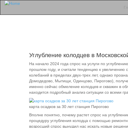
Г
Углубление колодцев в Московско
На начало 2024 года спрос на услуги по углублени
прошлом году, и считали тенденцию к увеличению 
колебаний в пределах двух-трех лет, однако проан
Домодедово, Мытищи, Одинцово, Пирогово), получе
именно сейчас обмеление колодцев и скважин в обла
находится подробный анализ ситуации со всеми гр
карта осадков за 30 лет станция Пирогово
Вполне понятно, почему растет спрос на углублени
процедуру углубления колодца с помощью ремонтны
возросший спрос вынудил нас искать новые решени