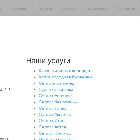
ы
Отзывы
Работы
Статьи
Наш канал
Контакты
Наши услуги
Копка питьевых колодцев
Копка колодцев бурением
Септики из колец
у, что
Бурение септика
Септик Евролос
Септик без откачки
Септик Топас
Септик Аквалос
Септик Итал
Септик Астра
Септик Юнилос
нять
Пробное бурение