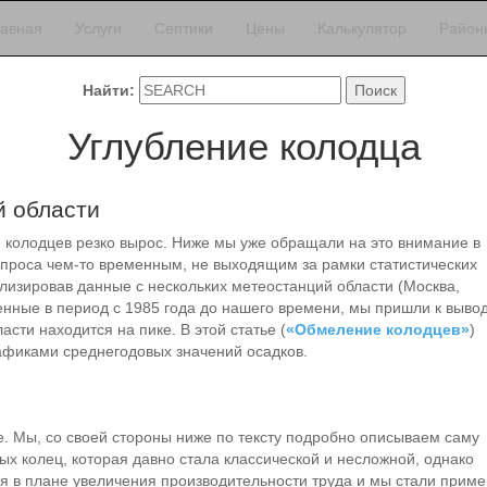
лавная
Услуги
Септики
Цены
Калькулятор
Район
Найти:
Углубление колодца
й области
ю колодцев резко вырос. Ниже мы уже обращали на это внимание в
спроса чем-то временным, не выходящим за рамки статистических
ализировав данные с нескольких метеостанций области (Москва,
нные в период с 1985 года до нашего времени, мы пришли к вывод
сти находится на пике. В этой статье (
«Обмеление колодцев»
)
афиками среднегодовых значений осадков.
е. Мы, со своей стороны ниже по тексту подробно описываем саму
х колец, которая давно стала классической и несложной, однако
я в плане увеличения производительности труда и мы стали приме