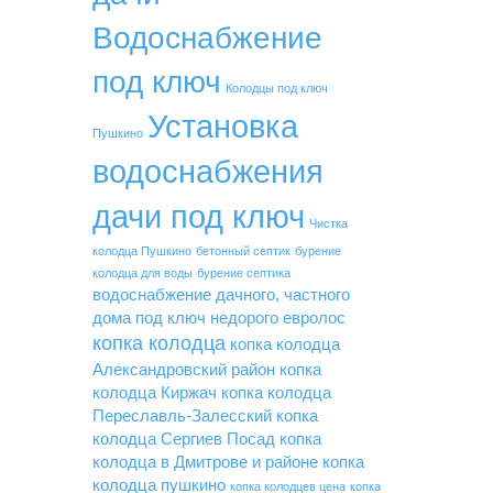
Водоснабжение
под ключ
Колодцы под ключ
Установка
Пушкино
водоснабжения
дачи под ключ
Чистка
колодца Пушкино
бетонный септик
бурение
колодца для воды
бурение септика
водоснабжение дачного, частного
дома под ключ недорого
евролос
копка колодца
копка колодца
Александровский район
копка
колодца Киржач
копка колодца
Переславль-Залесский
копка
колодца Сергиев Посад
копка
колодца в Дмитрове и районе
копка
колодца пушкино
копка колодцев цена
копка