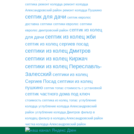
септика
ремонт колодца
ремонт колодца
Александровский район
ремонт колодца Пушкино
септик для дачи
септик евролос
доставка
септики
септики евролос
септики
септик из колец
евролос дмитровский район
септик из колец жби
для дачи
септик из колец сергиев посад
септики из колец Дмитров
септики из колец Киржач
септики из колец Переславль-
Залесский
септики из колец
Сергиев Посад
септики из колец
пушкино
септик топас стоимость с установкой
септик частного дома под ключ
стоимость септика из колец
топас
углубление
колодца
углубление колодца Александровский
район
углубление колодца Дмитров
фильтр в
колодец
фильтр в колодец Александровский район
чистка колодца Александровский район