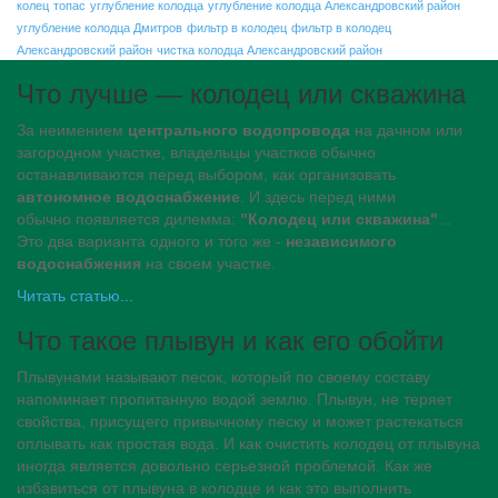
колец
топас
углубление колодца
углубление колодца Александровский район
углубление колодца Дмитров
фильтр в колодец
фильтр в колодец
Александровский район
чистка колодца Александровский район
Что лучше — колодец или скважина
За неимением
центрального водопровода
на дачном или
загородном участке, владельцы участков обычно
останавливаются перед выбором, как организовать
автономное водоснабжение
. И здесь перед ними
обычно появляется дилемма:
"Колодец или скважина"
...
Это два варианта одного и того же -
независимого
водоснабжения
на своем участке.
Читать статью...
Что такое плывун и как его обойти
Плывунами называют песок, который по своему составу
напоминает пропитанную водой землю. Плывун, не теряет
свойства, присущего привычному песку и может растекаться
оплывать как простая вода. И как очистить колодец от плывуна
иногда является довольно серьезной проблемой. Как же
избавиться от плывуна в колодце и как это выполнить