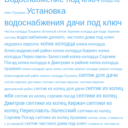
Колодцы под
Установка
ключ Пушкино
водоснабжения дачи под ключ
Чистка колодца Пушкино
бетонный септик
бурение колодца для воды
бурение
водоснабжение дачного, частного дома под ключ
септика
копка колодца
недорого
евролос
копка колодца
Александровский район
копка колодца Киржач
копка
колодца Переславль-Залесский
копка колодца Сергиев
Посад
копка колодца в Дмитрове и районе
копка колодца
пушкино
копка колодцев цена
копка септика
ремонт колодца
ремонт колодца
септик для дачи
Александровский район
ремонт колодца Пушкино
септик евролос доставка
септики
септики евролос
септики евролос
септик из колец
септик из колец для дачи
дмитровский район
жби
септики из колец
септик из колец сергиев посад
Дмитров
септики из колец Киржач
септики из
колец Переславль-Залесский
септики из колец
Сергиев Посад
септики из колец пушкино
септик топас стоимость
септик частного дома под ключ
с установкой
стоимость септика из