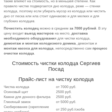
также влияют на стоимость, но в меньшей степени. Как
правило чистке подвергается дно колодца, реже — стенки
колодца, поэтому если убирать мусор из колодца или чистить
дно от песка или ила стоит одинаково и для мелких и для
глубоких колодцев.
Почистить колодец
можно в среднем
за 7000 рублей
. В эту
цену входит
выезд мастеров
на место,
доставка
необходимого оборудовани
я для чистки колодца,
демонтаж и монтаж колодезного домика
, демонтаж и
монтаж насоса для колодца
, непосредственно сам
процесс
очистки колодца
.
Стоимость чистки колодца Сергиев
Посад
Прайс-лист на чистку колодца
Чистка колодца
от 7000 руб.
Осиновый щит
2500 руб.
Камни для донного фильтра
2500 руб.
Глиняный замок
от 5000 руб.
Скобирование (скрепление
от 250 руб./скоба
колец скобами)