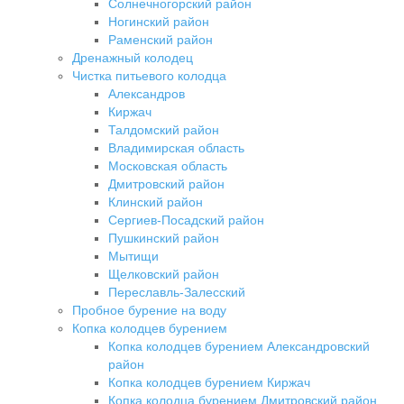
Солнечногорский район
Ногинский район
Раменский район
Дренажный колодец
Чистка питьевого колодца
Александров
Киржач
Талдомский район
Владимирская область
Московская область
Дмитровский район
Клинский район
Сергиев-Посадский район
Пушкинский район
Мытищи
Щелковский район
Переславль-Залесский
Пробное бурение на воду
Копка колодцев бурением
Копка колодцев бурением Александровский
район
Копка колодцев бурением Киржач
Копка колодца бурением Дмитровский район