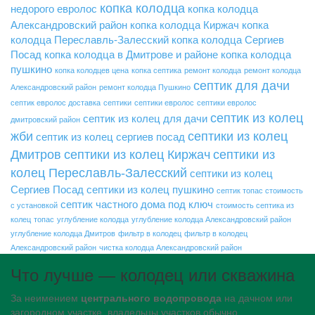
копка колодца
недорого
евролос
копка колодца
Александровский район
копка колодца Киржач
копка
колодца Переславль-Залесский
копка колодца Сергиев
Посад
копка колодца в Дмитрове и районе
копка колодца
пушкино
копка колодцев цена
копка септика
ремонт колодца
ремонт колодца
септик для дачи
Александровский район
ремонт колодца Пушкино
септик евролос доставка
септики
септики евролос
септики евролос
септик из колец
септик из колец для дачи
дмитровский район
жби
септики из колец
септик из колец сергиев посад
Дмитров
септики из колец Киржач
септики из
колец Переславль-Залесский
септики из колец
Сергиев Посад
септики из колец пушкино
септик топас стоимость
септик частного дома под ключ
с установкой
стоимость септика из
колец
топас
углубление колодца
углубление колодца Александровский район
углубление колодца Дмитров
фильтр в колодец
фильтр в колодец
Александровский район
чистка колодца Александровский район
Что лучше — колодец или скважина
За неимением
центрального водопровода
на дачном или
загородном участке, владельцы участков обычно