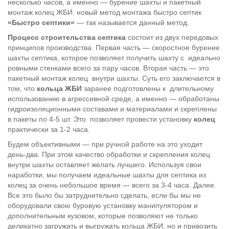
несколько часов, а именно — бурение шахты и пакетный
монтаж колец ЖБИ. новый метод монтажа быстро септик
«Быстро септики»
— так называется данный метод.
Процесс строительства септика
состоит из двух передовых
принципов производства. Первая часть — скоростное бурение
шахты септика, которое позволяет получить шахту с идеально
ровными стенками всего за пару часов. Вторая часть — это
пакетный монтаж колец внутри шахты. Суть его заключается в
том, что
кольца ЖБИ
заранее подготовлены к длительному
использованию в агрессивной среде, а именно — обработаны
гидроизоляционными составами и материалами и скреплены
в пакеты по 4-5 шт. Это позволяет провести установку
колец
практически за 1-2 часа.
Будем объективными — при ручной работе на это уходит
день-два. При этом качество обработки и скрепления колец
внутри шахты оставляет желать лучшего. Используя свои
наработки, мы получаем идеальные шахты для септика из
колец за очень небольшое время — всего за 3-4 часа. Далее.
Все это было бы затруднительно сделать, если бы мы не
оборудовали свою буровую установку манипулятором и
дополнительным кузовом, которые позволяют не только
деликатно загружать и выгружать кольца ЖБИ, но и привозить