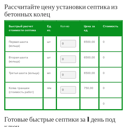
Рассчитайте цену установки септика из
бетонных колец
Быстрый расчет
Ед.
Кол-во
Цена за
Стоимость
стоимости септика
из.
ед.
Первая шахта
шт
6500,00
0
(кольца)
Вторая шахта
шт
6500,00
0
(кольца)
Третья шахта (кольца)
мп
6500,00
0
Копка траншеи
п/м
750,00
0
(стоимость работ)
0
Готовые быстрые септики за 1 день под
ключ