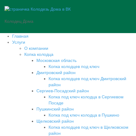
Колодец Дома
Главная
Услуги
О компании
Копка колодца
Московская область
Копка колодцев под ключ
Дмитровский район
Копка колодцев под ключ Дмитровский
район
Сергиев-Посадский район
Копка под ключ колодца в Сергиевом
Посаде
Пушкинский район
Копка под ключ колодца в Пушкино
Щелковский район
Копка колодцев под ключ в Щелковском
район