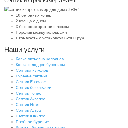
Септик из трех камер 3+3+4
10 бетонных к
олец
2 кольц
а
с дном
3 бетонных крышк
и
с люком
Перелив между колодцами
Стоимость
с установкой
62
5
00 руб.
Наши услуги
Копка питьевых колодцев
Копка колодцев бурением
Септики из колец
Бурение септика
Септик Евролос
Септик без откачки
Септик Топас
Септик Аквалос
Септик Итал
Септик Астра
Септик Юнилос
Пробное бурение
Водоснабжение из колодца