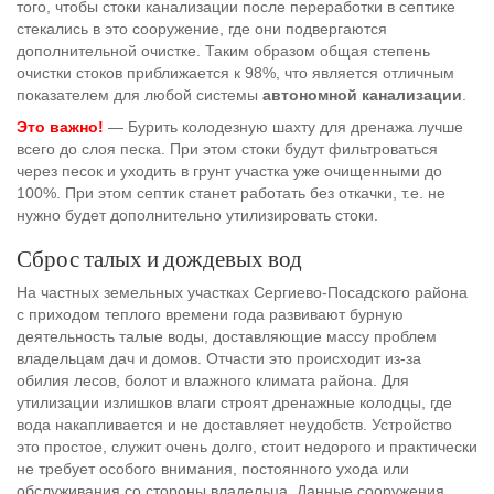
того, чтобы стоки канализации после переработки в септике
стекались в это сооружение, где они подвергаются
дополнительной очистке. Таким образом общая степень
очистки стоков приближается к 98%, что является отличным
показателем для любой системы
автономной канализации
.
Это важно!
— Бурить колодезную шахту для дренажа лучше
всего до слоя песка. При этом стоки будут фильтроваться
через песок и уходить в грунт участка уже очищенными до
100%. При этом септик станет работать без откачки, т.е. не
нужно будет дополнительно утилизировать стоки.
Сброс талых и дождевых вод
На частных земельных участках Сергиево-Посадского района
с приходом теплого времени года развивают бурную
деятельность талые воды, доставляющие массу проблем
владельцам дач и домов. Отчасти это происходит из-за
обилия лесов, болот и влажного климата района. Для
утилизации излишков влаги строят дренажные колодцы, где
вода накапливается и не доставляет неудобств. Устройство
это простое, служит очень долго, стоит недорого и практически
не требует особого внимания, постоянного ухода или
обслуживания со стороны владельца. Данные сооружения