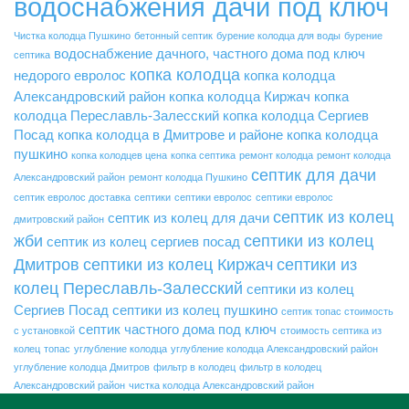
водоснабжения дачи под ключ
Чистка колодца Пушкино
бетонный септик
бурение колодца для воды
бурение
водоснабжение дачного, частного дома под ключ
септика
копка колодца
недорого
евролос
копка колодца
Александровский район
копка колодца Киржач
копка
колодца Переславль-Залесский
копка колодца Сергиев
Посад
копка колодца в Дмитрове и районе
копка колодца
пушкино
копка колодцев цена
копка септика
ремонт колодца
ремонт колодца
септик для дачи
Александровский район
ремонт колодца Пушкино
септик евролос доставка
септики
септики евролос
септики евролос
септик из колец
септик из колец для дачи
дмитровский район
жби
септики из колец
септик из колец сергиев посад
Дмитров
септики из колец Киржач
септики из
колец Переславль-Залесский
септики из колец
Сергиев Посад
септики из колец пушкино
септик топас стоимость
септик частного дома под ключ
с установкой
стоимость септика из
колец
топас
углубление колодца
углубление колодца Александровский район
углубление колодца Дмитров
фильтр в колодец
фильтр в колодец
Александровский район
чистка колодца Александровский район