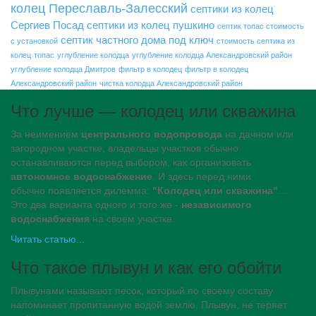
колец Переславль-Залесский
септики из колец
Сергиев Посад
септики из колец пушкино
септик топас стоимость
септик частного дома под ключ
с установкой
стоимость септика из
колец
топас
углубление колодца
углубление колодца Александровский район
углубление колодца Дмитров
фильтр в колодец
фильтр в колодец
Александровский район
чистка колодца Александровский район
Что лучше — колодец или скважина
За неимением
центрального водопровода
на дачном или
загородном участке, владельцы участков обычно
останавливаются перед выбором, как организовать
автономное водоснабжение
. И здесь перед ними
обычно появляется дилемма:
"Колодец или скважина"
...
Это два варианта одного и того же -
независимого
водоснабжения
на своем участке.
Читать статью...
Что такое плывун и как его обойти
Плывунами называют песок, который по своему составу
напоминает пропитанную водой землю. Плывун, не теряет