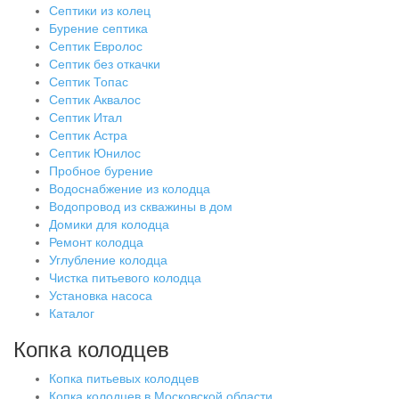
Септики из колец
Бурение септика
Септик Евролос
Септик без откачки
Септик Топас
Септик Аквалос
Септик Итал
Септик Астра
Септик Юнилос
Пробное бурение
Водоснабжение из колодца
Водопровод из скважины в дом
Домики для колодца
Ремонт колодца
Углубление колодца
Чистка питьевого колодца
Установка насоса
Каталог
Копка колодцев
Копка питьевых колодцев
Копка колодцев в Московской области