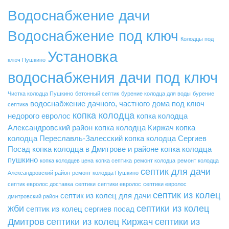
Водоснабжение дачи
Водоснабжение под ключ
Колодцы под
Установка
ключ Пушкино
водоснабжения дачи под ключ
Чистка колодца Пушкино
бетонный септик
бурение колодца для воды
бурение
водоснабжение дачного, частного дома под ключ
септика
копка колодца
недорого
евролос
копка колодца
Александровский район
копка колодца Киржач
копка
колодца Переславль-Залесский
копка колодца Сергиев
Посад
копка колодца в Дмитрове и районе
копка колодца
пушкино
копка колодцев цена
копка септика
ремонт колодца
ремонт колодца
септик для дачи
Александровский район
ремонт колодца Пушкино
септик евролос доставка
септики
септики евролос
септики евролос
септик из колец
септик из колец для дачи
дмитровский район
жби
септики из колец
септик из колец сергиев посад
Дмитров
септики из колец Киржач
септики из