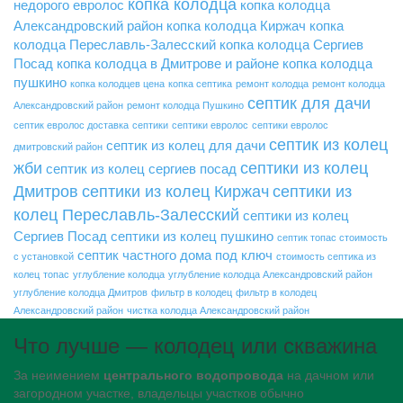
копка колодца
недорого
евролос
копка колодца
Александровский район
копка колодца Киржач
копка
колодца Переславль-Залесский
копка колодца Сергиев
Посад
копка колодца в Дмитрове и районе
копка колодца
пушкино
копка колодцев цена
копка септика
ремонт колодца
ремонт колодца
септик для дачи
Александровский район
ремонт колодца Пушкино
септик евролос доставка
септики
септики евролос
септики евролос
септик из колец
септик из колец для дачи
дмитровский район
жби
септики из колец
септик из колец сергиев посад
Дмитров
септики из колец Киржач
септики из
колец Переславль-Залесский
септики из колец
Сергиев Посад
септики из колец пушкино
септик топас стоимость
септик частного дома под ключ
с установкой
стоимость септика из
колец
топас
углубление колодца
углубление колодца Александровский район
углубление колодца Дмитров
фильтр в колодец
фильтр в колодец
Александровский район
чистка колодца Александровский район
Что лучше — колодец или скважина
За неимением
центрального водопровода
на дачном или
загородном участке, владельцы участков обычно