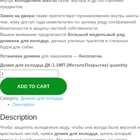
внутрь
колодезной шахты
пыли, мусора и др.посторонних
предметов.
Замок на двери
также препятствует проникновению внутрь шахты
тем, кому доступ туда нежелателен по целому ряду соображений
безопасности и защиты частной собственности.
Вашем вниманию предлагается
большой модельный ряд
домиков для колодца
, дачных уличных туалетов и стильных
будок для собак.
Установка домика
для заказчиков —
бесплатна.
Домик для колодца ДК-1.1МП (МеталоПокрытие) quantity
ADD TO CART
Category:
Домики для колодца
Description
Description
Чтобы защитить колодезную воду, чтобы она всегда была вкусной и
кристально чистой, нужен
домик для колодца
, купить который
можно в нашей компании. Это поможет сэкономить на чистке