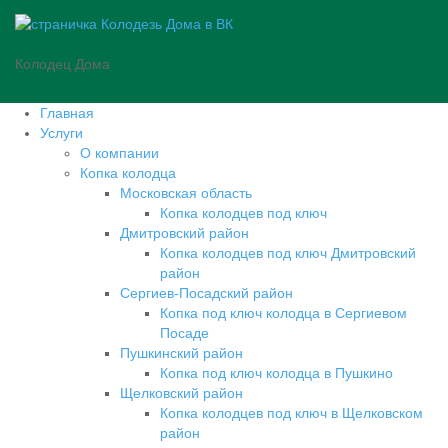
Колодец Дома
Главная
Услуги
О компании
Копка колодца
Московская область
Копка колодцев под ключ
Дмитровский район
Копка колодцев под ключ Дмитровский
район
Сергиев-Посадский район
Копка под ключ колодца в Сергиевом
Посаде
Пушкинский район
Копка под ключ колодца в Пушкино
Щелковский район
Копка колодцев под ключ в Щелковском
район