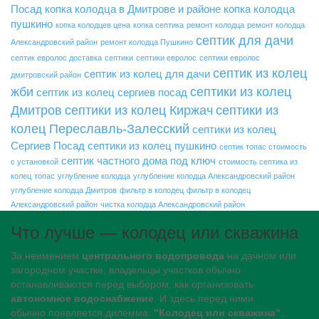
Посад
копка колодца в Дмитрове и районе
копка колодца
пушкино
копка колодцев цена
копка септика
ремонт колодца
ремонт колодца
септик для дачи
Александровский район
ремонт колодца Пушкино
септик евролос доставка
септики
септики евролос
септики евролос
септик из колец
септик из колец для дачи
дмитровский район
жби
септики из колец
септик из колец сергиев посад
Дмитров
септики из колец Киржач
септики из
колец Переславль-Залесский
септики из колец
Сергиев Посад
септики из колец пушкино
септик топас стоимость
септик частного дома под ключ
с установкой
стоимость септика из
колец
топас
углубление колодца
углубление колодца Александровский район
углубление колодца Дмитров
фильтр в колодец
фильтр в колодец
Александровский район
чистка колодца Александровский район
Что лучше — колодец или скважина
За неимением
центрального водопровода
на дачном или
загородном участке, владельцы участков обычно
останавливаются перед выбором, как организовать
автономное водоснабжение
. И здесь перед ними
обычно появляется дилемма:
"Колодец или скважина"
...