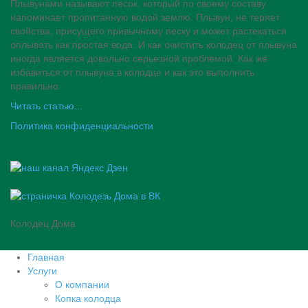
Плывунами называют песок, который по своему составу
напоминает пропитанную водой землю. Плывун, не теряет
свойства, присущего привычному песку и может растекаться
оплывать как простая вода. И как очистить колодец от плывуна
иногда является довольно серьезной проблемой. Как же
избавиться от плывуна в колодце и как это выполнить
правильно.
Читать статью...
Политика конфиденциальности
Колодец Дома
Главная
Услуги
О компании
Копка колодца