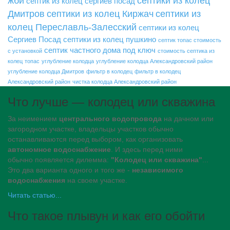
жби
септики из колец
септик из колец сергиев посад
Дмитров
септики из колец Киржач
септики из
колец Переславль-Залесский
септики из колец
Сергиев Посад
септики из колец пушкино
септик топас стоимость
септик частного дома под ключ
с установкой
стоимость септика из
колец
топас
углубление колодца
углубление колодца Александровский район
углубление колодца Дмитров
фильтр в колодец
фильтр в колодец
Александровский район
чистка колодца Александровский район
Что лучше — колодец или скважина
За неимением
центрального водопровода
на дачном или
загородном участке, владельцы участков обычно
останавливаются перед выбором, как организовать
автономное водоснабжение
. И здесь перед ними
обычно появляется дилемма:
"Колодец или скважина"
...
Это два варианта одного и того же -
независимого
водоснабжения
на своем участке.
Читать статью...
Что такое плывун и как его обойти