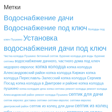
Метки
Водоснабжение дачи
Водоснабжение под ключ
Колодцы под
Установка
ключ Пушкино
водоснабжения дачи под ключ
Чистка колодца Пушкино
бетонный септик
бурение колодца для воды
бурение
водоснабжение дачного, частного дома под ключ
септика
копка колодца
недорого
евролос
копка колодца
Александровский район
копка колодца Киржач
копка
колодца Переславль-Залесский
копка колодца Сергиев
Посад
копка колодца в Дмитрове и районе
копка колодца
пушкино
копка колодцев цена
копка септика
ремонт колодца
ремонт колодца
септик для дачи
Александровский район
ремонт колодца Пушкино
септик евролос доставка
септики
септики евролос
септики евролос
септик из колец
септик из колец для дачи
дмитровский район