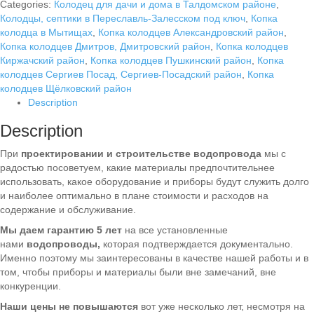
Categories:
Колодец для дачи и дома в Талдомском районе
,
Колодцы, септики в Переславль-Залесском под ключ
,
Копка
колодца в Мытищах
,
Копка колодцев Александровский район
,
Копка колодцев Дмитров, Дмитровский район
,
Копка колодцев
Киржачский район
,
Копка колодцев Пушкинский район
,
Копка
колодцев Сергиев Посад, Сергиев-Посадский район
,
Копка
колодцев Щёлковский район
Description
Description
При
проектировании и строительстве водопровода
мы с
радостью посоветуем, какие материалы предпочтительнее
использовать, какое оборудование и приборы будут служить долго
и наиболее оптимально в плане стоимости и расходов на
содержание и обслуживание.
Мы даем гарантию 5 лет
на все установленные
нами
водопроводы,
которая подтверждается документально.
Именно поэтому мы заинтересованы в качестве нашей работы и в
том, чтобы приборы и материалы были вне замечаний, вне
конкуренции.
Наши цены не повышаются
вот уже несколько лет, несмотря на