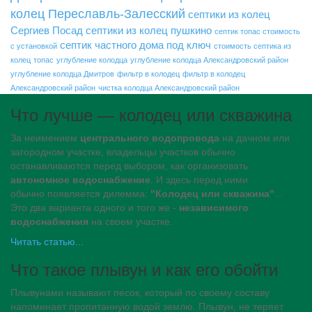
колец Переславль-Залесский
септики из колец
Сергиев Посад
септики из колец пушкино
септик топас стоимость
септик частного дома под ключ
с установкой
стоимость септика из
колец
топас
углубление колодца
углубление колодца Александровский район
углубление колодца Дмитров
фильтр в колодец
фильтр в колодец
Александровский район
чистка колодца Александровский район
Что лучше — колодец или скважина
За неимением
центрального водопровода
на дачном или
загородном участке, владельцы участков обычно
останавливаются перед выбором, как организовать
автономное водоснабжение
. И здесь перед ними
обычно появляется дилемма:
"Колодец или скважина"
...
Это два варианта одного и того же -
независимого
водоснабжения
на своем участке.
Читать статью...
Что такое плывун и как его обойти
Плывунами называют песок, который по своему составу
напоминает пропитанную водой землю. Плывун, не теряет