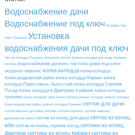
Водоснабжение дачи
Водоснабжение под ключ
Колодцы под
Установка
ключ Пушкино
водоснабжения дачи под ключ
Чистка колодца Пушкино
бетонный септик
бурение колодца для воды
бурение
водоснабжение дачного, частного дома под ключ
септика
копка колодца
недорого
евролос
копка колодца
Александровский район
копка колодца Киржач
копка
колодца Переславль-Залесский
копка колодца Сергиев
Посад
копка колодца в Дмитрове и районе
копка колодца
пушкино
копка колодцев цена
копка септика
ремонт колодца
ремонт колодца
септик для дачи
Александровский район
ремонт колодца Пушкино
септик евролос доставка
септики
септики евролос
септики евролос
септик из колец
септик из колец для дачи
дмитровский район
жби
септики из колец
септик из колец сергиев посад
Дмитров
септики из колец Киржач
септики из