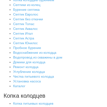
Копка колодцев бурением
Септики из колец
Бурение септика
Септик Евролос
Септик без откачки
Септик Топас
Септик Аквалос
Септик Итал
Септик Астра
Септик Юнилос
Пробное бурение
Водоснабжение из колодца
Водопровод из скважины в дом
Домики для колодца
Ремонт колодца
Углубление колодца
Чистка питьевого колодца
Установка насоса
Каталог
Копка колодцев
Копка питьевых колодцев