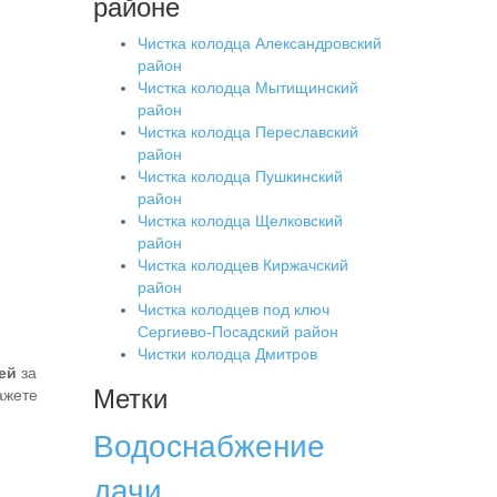
районе
Чистка колодца Александровский
район
Чистка колодца Мытищинский
район
Чистка колодца Переславский
район
Чистка колодца Пушкинский
район
Чистка колодца Щелковский
район
Чистка колодцев Киржачский
район
Чистка колодцев под ключ
Сергиево-Посадский район
Чистки колодца Дмитров
ей
за
Метки
ажете
Водоснабжение
дачи