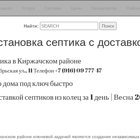
лавная
Услуги
Септики
Цены
Калькулятор
Район
Найти:
становка септика с доставк
тика в Киржачском районе
рьская ул., 11 Телефон +7 (916) 09 777 47
 дома под ключ быстро
тавкой септиков из колец за 1 день | Весна 
жачском районе ключевой задачей является создание независимых