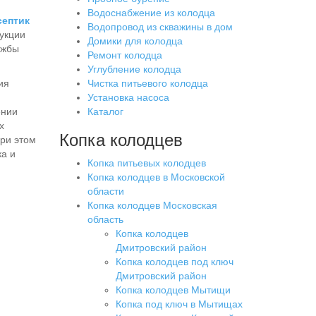
Водоснабжение из колодца
септик
Водопровод из скважины в дом
укции
Домики для колодца
ужбы
Ремонт колодца
Углубление колодца
ия
Чистка питьевого колодца
Установка насоса
ении
Каталог
х
Копка колодцев
ри этом
а и
Копка питьевых колодцев
Копка колодцев в Московской
области
Копка колодцев Московская
область
Копка колодцев
Дмитровский район
Копка колодцев под ключ
Дмитровский район
Копка колодцев Мытищи
Копка под ключ в Мытищах