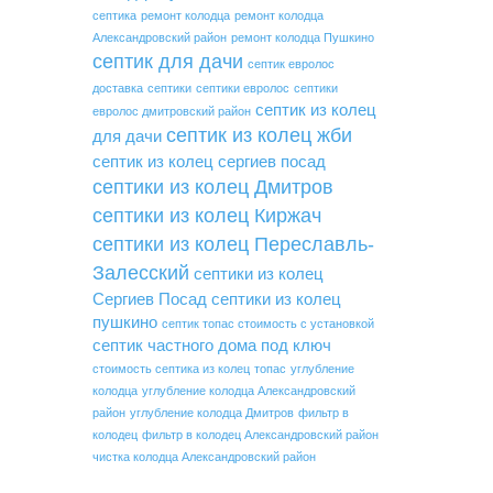
септика
ремонт колодца
ремонт колодца
Александровский район
ремонт колодца Пушкино
септик для дачи
септик евролос
доставка
септики
септики евролос
септики
септик из колец
евролос дмитровский район
септик из колец жби
для дачи
септик из колец сергиев посад
септики из колец Дмитров
септики из колец Киржач
септики из колец Переславль-
Залесский
септики из колец
Сергиев Посад
септики из колец
пушкино
септик топас стоимость с установкой
септик частного дома под ключ
стоимость септика из колец
топас
углубление
колодца
углубление колодца Александровский
район
углубление колодца Дмитров
фильтр в
колодец
фильтр в колодец Александровский район
чистка колодца Александровский район