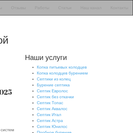
ы
Отзывы
Работы
Статьи
Наш канал
Контакты
ой
Наши услуги
Копка питьевых колодцев
Копка колодцев бурением
Септики из колец
Бурение септика
2025
Септик Евролос
Септик без откачки
Септик Топас
Септик Аквалос
Септик Итал
Септик Астра
Септик Юнилос
 систем
Пробное бурение