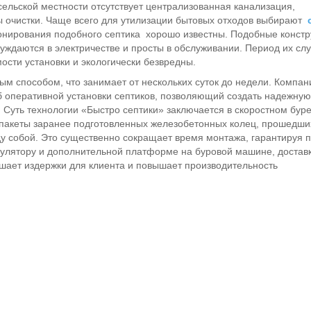
сельской местности отсутствует централизованная канализация,
 очистки. Чаще всего для утилизации бытовых отходов выбирают
ионирования подобного септика хорошо известны. Подобные констр
уждаются в электричестве и просты в обслуживании. Период их сл
ости установки и экологически безвредны.
ым способом, что занимает от нескольких суток до недели. Компан
 оперативной установки септиков, позволяющий создать надежную
. Суть технологии «Быстро септики» заключается в скоростном бур
 пакеты заранее подготовленных железобетонных колец, прошедши
 собой. Это существенно сокращает время монтажа, гарантируя п
улятору и дополнительной платформе на буровой машине, доставк
ьшает издержки для клиента и повышает производительность