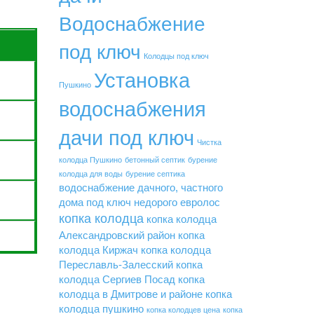
Водоснабжение
под ключ
Колодцы под ключ
Установка
Пушкино
водоснабжения
дачи под ключ
Чистка
колодца Пушкино
бетонный септик
бурение
колодца для воды
бурение септика
водоснабжение дачного, частного
дома под ключ недорого
евролос
копка колодца
копка колодца
Александровский район
копка
колодца Киржач
копка колодца
Переславль-Залесский
копка
колодца Сергиев Посад
копка
колодца в Дмитрове и районе
копка
колодца пушкино
копка колодцев цена
копка