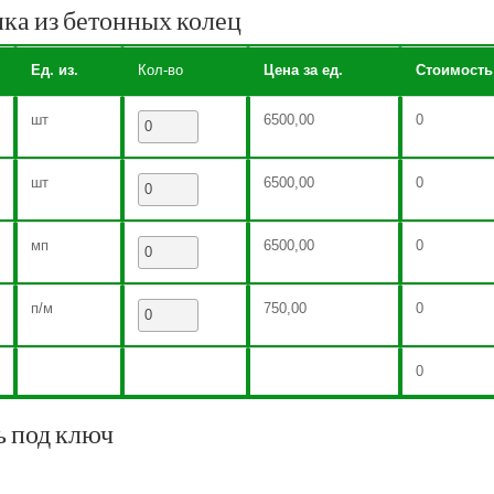
ика из бетонных колец
Ед. из.
Кол-во
Цена за ед.
Стоимость
шт
6500,00
0
шт
6500,00
0
мп
6500,00
0
п/м
750,00
0
0
ь под ключ