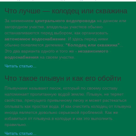
Что лучше — колодец или скважина
За неимением
центрального водопровода
на дачном или
загородном участке, владельцы участков обычно
останавливаются перед выбором, как организовать
автономное водоснабжение
. И здесь перед ними
обычно появляется дилемма:
"Колодец или скважина"
...
Это два варианта одного и того же -
независимого
водоснабжения
на своем участке.
Читать статью...
Что такое плывун и как его обойти
Плывунами называют песок, который по своему составу
напоминает пропитанную водой землю. Плывун, не теряет
свойства, присущего привычному песку и может растекаться
оплывать как простая вода. И как очистить колодец от плывуна
иногда является довольно серьезной проблемой. Как же
избавиться от плывуна в колодце и как это выполнить
правильно.
Читать статью...