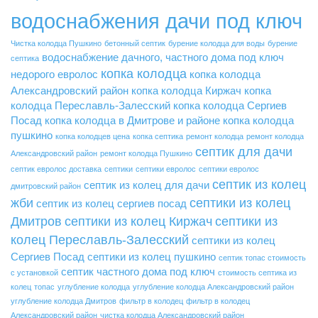
водоснабжения дачи под ключ
Чистка колодца Пушкино
бетонный септик
бурение колодца для воды
бурение
водоснабжение дачного, частного дома под ключ
септика
копка колодца
недорого
евролос
копка колодца
Александровский район
копка колодца Киржач
копка
колодца Переславль-Залесский
копка колодца Сергиев
Посад
копка колодца в Дмитрове и районе
копка колодца
пушкино
копка колодцев цена
копка септика
ремонт колодца
ремонт колодца
септик для дачи
Александровский район
ремонт колодца Пушкино
септик евролос доставка
септики
септики евролос
септики евролос
септик из колец
септик из колец для дачи
дмитровский район
жби
септики из колец
септик из колец сергиев посад
Дмитров
септики из колец Киржач
септики из
колец Переславль-Залесский
септики из колец
Сергиев Посад
септики из колец пушкино
септик топас стоимость
септик частного дома под ключ
с установкой
стоимость септика из
колец
топас
углубление колодца
углубление колодца Александровский район
углубление колодца Дмитров
фильтр в колодец
фильтр в колодец
Александровский район
чистка колодца Александровский район