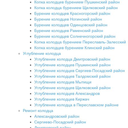
Копка колодцев бурением Пушкинский район
Копка колодца бурением Щелковский район
Бурение колодцев Красногорский район
Бурение колодцев Ногинский район
Бурение колодцев Одинцовский район
Бурение колодцев Раменский район
Бурение колодцев Солнечногорский район
Копка колодца бурением Переславль-Залесский
Копка колодцев бурением Клинский район
Углубление колодца
Углубление колодца Дмитровский район
Углубление колодцев Пушкинский район
Углубление колодцев Сергиев-Посадский район
Углубление колодцев Талдомский район
Углубление колодцев Мытищи
Углубление колодцев Щелковский район
Углубление колодцев Александров
Углубление колодцев Киржач
Углубление колодца в Переславском районе
Ремонт колодца
Александровский район
Сергиево-Посадский район
Дмитровский район