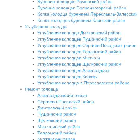
Бурение колодцев Раменский район
Бурение колодцев Солнечногорский район
Копка колодца бурением Переславль-Залесский
Копка колодцев бурением Клинский район
Углубление колодца
Углубление колодца Дмитровский район
Углубление колодцев Пушкинский район
Углубление колодцев Сергиев-Посадский район
Углубление колодцев Талдомский район
Углубление колодцев Мытищи
Углубление колодцев Щелковский район
Углубление колодцев Александров
Углубление колодцев Киржач
Углубление колодца в Переславском районе
Ремонт колодца
Александровский район
Сергиево-Посадский район
Дмитровский район
Пушкинский район
Щелковский район
Мытищинский район
Талдомский район
Киржачский район