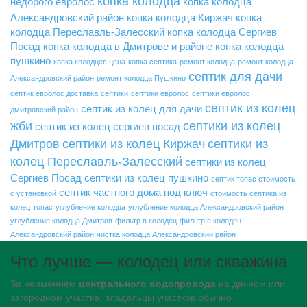
копка колодца
недорого
евролос
копка колодца
Александровский район
копка колодца Киржач
копка
колодца Переславль-Залесский
копка колодца Сергиев
Посад
копка колодца в Дмитрове и районе
копка колодца
пушкино
копка колодцев цена
копка септика
ремонт колодца
ремонт колодца
септик для дачи
Александровский район
ремонт колодца Пушкино
септик евролос доставка
септики
септики евролос
септики евролос
септик из колец
септик из колец для дачи
дмитровский район
жби
септики из колец
септик из колец сергиев посад
Дмитров
септики из колец Киржач
септики из
колец Переславль-Залесский
септики из колец
Сергиев Посад
септики из колец пушкино
септик топас стоимость
септик частного дома под ключ
с установкой
стоимость септика из
колец
топас
углубление колодца
углубление колодца Александровский район
углубление колодца Дмитров
фильтр в колодец
фильтр в колодец
Александровский район
чистка колодца Александровский район
Что лучше — колодец или скважина
За неимением
центрального водопровода
на дачном или
загородном участке, владельцы участков обычно