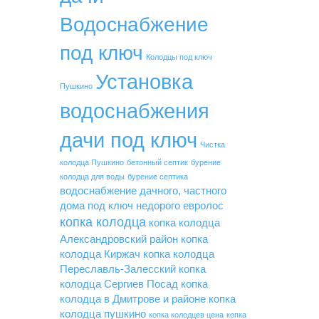
Водоснабжение
под ключ
Колодцы под ключ
Установка
Пушкино
водоснабжения
дачи под ключ
Чистка
колодца Пушкино
бетонный септик
бурение
колодца для воды
бурение септика
водоснабжение дачного, частного
дома под ключ недорого
евролос
копка колодца
копка колодца
Александровский район
копка
колодца Киржач
копка колодца
Переславль-Залесский
копка
колодца Сергиев Посад
копка
колодца в Дмитрове и районе
копка
колодца пушкино
копка колодцев цена
копка