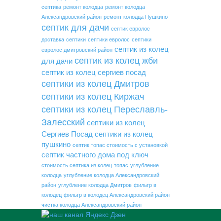
септика
ремонт колодца
ремонт колодца
Александровский район
ремонт колодца Пушкино
септик для дачи
септик евролос
доставка
септики
септики евролос
септики
септик из колец
евролос дмитровский район
септик из колец жби
для дачи
септик из колец сергиев посад
септики из колец Дмитров
септики из колец Киржач
септики из колец Переславль-
Залесский
септики из колец
Сергиев Посад
септики из колец
пушкино
септик топас стоимость с установкой
септик частного дома под ключ
стоимость септика из колец
топас
углубление
колодца
углубление колодца Александровский
район
углубление колодца Дмитров
фильтр в
колодец
фильтр в колодец Александровский район
чистка колодца Александровский район