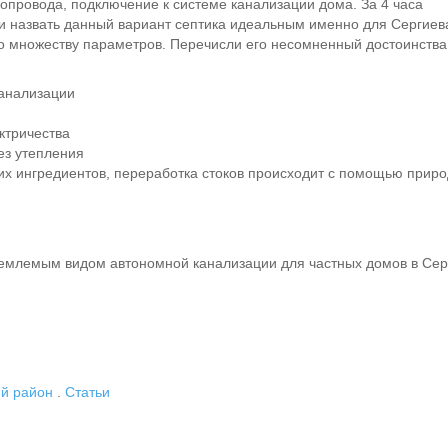
опровода, подключение к системе канализации дома. За 4 часа
и назвать данный вариант септика идеальным именно для Сергиев
по множеству параметров. Перечисли его несомненный достоинства
канализации
ктричества
ез утепления
их ингредиентов, переработка стоков происходит с помощью прир
риемлемым видом автономной канализации для частных домов в Се
ий район
.
Статьи