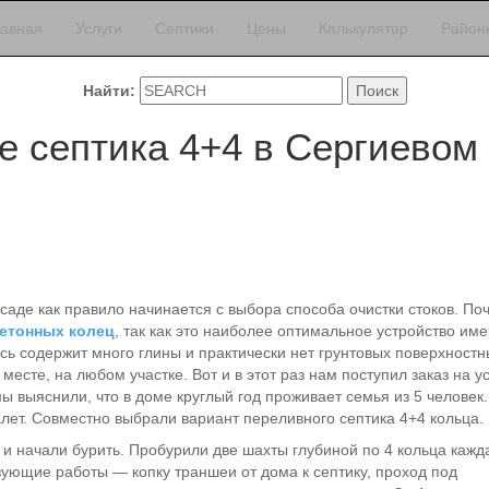
лавная
Услуги
Септики
Цены
Калькулятор
Район
Найти:
е септика 4+4 в Сергиевом
аде как правило начинается с выбора способа очистки стоков. Поч
бетонных колец
, так как это наиболее оптимальное устройство им
есь содержит много глины и практически нет грунтовых поверхностн
месте, на любом участке. Вот и в этот раз нам поступил заказ на у
мы выяснили, что в доме круглый год проживает семья из 5 человек
алет. Совместно выбрали вариант переливного септика 4+4 кольца.
 и начали бурить. Пробурили две шахты глубиной по 4 кольца кажд
твующие работы — копку траншеи от дома к септику, проход под