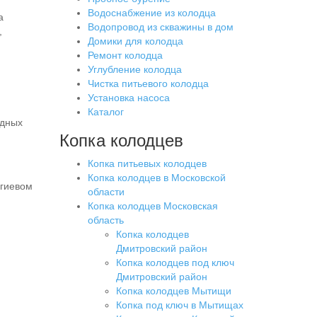
Водоснабжение из колодца
а
Водопровод из скважины в дом
,
Домики для колодца
Ремонт колодца
Углубление колодца
Чистка питьевого колодца
Установка насоса
Каталог
одных
Копка колодцев
Копка питьевых колодцев
Копка колодцев в Московской
ргиевом
области
Копка колодцев Московская
область
Копка колодцев
Дмитровский район
Копка колодцев под ключ
Дмитровский район
Копка колодцев Мытищи
Копка под ключ в Мытищах