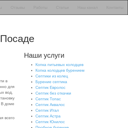
ы
Отзывы
Работы
Статьи
Наш канал
Контакты
 Посаде
Наши услуги
Копка питьевых колодцев
Копка колодцев бурением
Септики из колец
ти в
Бурение септика
енно для
Септик Евролос
ых вод,
Септик без откачки
становку
Септик Топас
. В доме
Септик Аквалос
Септик Итал
Септик Астра
ая всего
Септик Юнилос
Пробное бурение