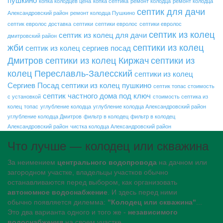
пушкино
копка колодцев цена
копка септика
ремонт колодца
ремонт колодца
септик для дачи
Александровский район
ремонт колодца Пушкино
септик евролос доставка
септики
септики евролос
септики евролос
септик из колец
септик из колец для дачи
дмитровский район
жби
септики из колец
септик из колец сергиев посад
Дмитров
септики из колец Киржач
септики из
колец Переславль-Залесский
септики из колец
Сергиев Посад
септики из колец пушкино
септик топас стоимость
септик частного дома под ключ
с установкой
стоимость септика из
колец
топас
углубление колодца
углубление колодца Александровский район
углубление колодца Дмитров
фильтр в колодец
фильтр в колодец
Александровский район
чистка колодца Александровский район
Что лучше — колодец или скважина
За неимением
центрального водопровода
на дачном или
загородном участке, владельцы участков обычно
останавливаются перед выбором, как организовать
автономное водоснабжение
. И здесь перед ними
обычно появляется дилемма:
"Колодец или скважина"
...
Это два варианта одного и того же -
независимого
водоснабжения
на своем участке.