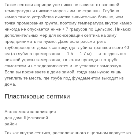
Такие септики априори уже никак не зависят от внешней
температуры и никакие морозы им не страшны. Глубина
камер такого устройства очистки значительно больше, чем
точка промерзания грунта, поэтому температура внутри камер
никогда не опускается ниже + 7 градусов по Цельсию. Никаких
дополнительных мер для консервации септика на зиму
предпринимать не нужно. Даже если рассмотреть
трубопровод от дома к септику, где глубина траншеи всего 40
см (а глубина промерзания — 1.5 — 1.7 м) — и то здесь нет
никакой угрозы замерзания, т.к. стоки проходят по трубе
самотеком и не задерживаются и не успевают замерзнуть.
Если вы проживаете в доме зимой, тогда вам нужно лишь
утеплить те места, где труба под фундаментом выходит из
дома.
Пластиковые септики
Автономная канализация
для дачи Щелковский
район
Так как внутри септика, расположенного в цельном корпусе из