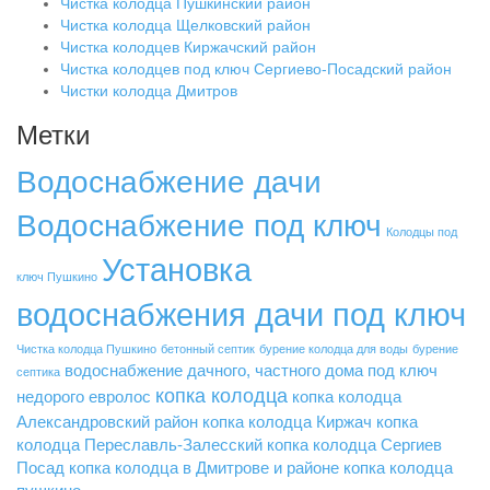
Чистка колодца Пушкинский район
Чистка колодца Щелковский район
Чистка колодцев Киржачский район
Чистка колодцев под ключ Сергиево-Посадский район
Чистки колодца Дмитров
Метки
Водоснабжение дачи
Водоснабжение под ключ
Колодцы под
Установка
ключ Пушкино
водоснабжения дачи под ключ
Чистка колодца Пушкино
бетонный септик
бурение колодца для воды
бурение
водоснабжение дачного, частного дома под ключ
септика
копка колодца
недорого
евролос
копка колодца
Александровский район
копка колодца Киржач
копка
колодца Переславль-Залесский
копка колодца Сергиев
Посад
копка колодца в Дмитрове и районе
копка колодца