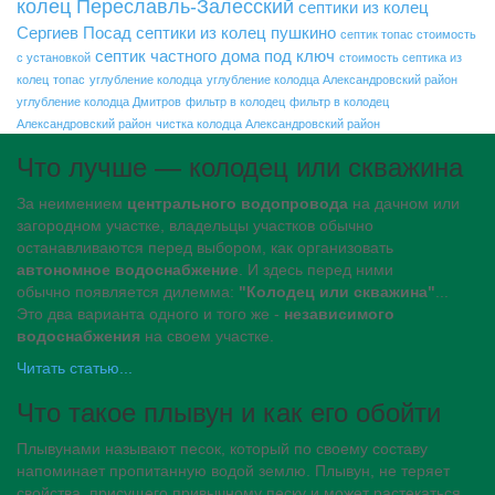
колец Переславль-Залесский
септики из колец
Сергиев Посад
септики из колец пушкино
септик топас стоимость
септик частного дома под ключ
с установкой
стоимость септика из
колец
топас
углубление колодца
углубление колодца Александровский район
углубление колодца Дмитров
фильтр в колодец
фильтр в колодец
Александровский район
чистка колодца Александровский район
Что лучше — колодец или скважина
За неимением
центрального водопровода
на дачном или
загородном участке, владельцы участков обычно
останавливаются перед выбором, как организовать
автономное водоснабжение
. И здесь перед ними
обычно появляется дилемма:
"Колодец или скважина"
...
Это два варианта одного и того же -
независимого
водоснабжения
на своем участке.
Читать статью...
Что такое плывун и как его обойти
Плывунами называют песок, который по своему составу
напоминает пропитанную водой землю. Плывун, не теряет
свойства, присущего привычному песку и может растекаться