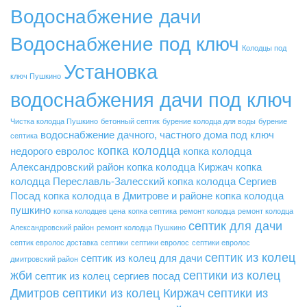
Водоснабжение дачи
Водоснабжение под ключ
Колодцы под
Установка
ключ Пушкино
водоснабжения дачи под ключ
Чистка колодца Пушкино
бетонный септик
бурение колодца для воды
бурение
водоснабжение дачного, частного дома под ключ
септика
копка колодца
недорого
евролос
копка колодца
Александровский район
копка колодца Киржач
копка
колодца Переславль-Залесский
копка колодца Сергиев
Посад
копка колодца в Дмитрове и районе
копка колодца
пушкино
копка колодцев цена
копка септика
ремонт колодца
ремонт колодца
септик для дачи
Александровский район
ремонт колодца Пушкино
септик евролос доставка
септики
септики евролос
септики евролос
септик из колец
септик из колец для дачи
дмитровский район
жби
септики из колец
септик из колец сергиев посад
Дмитров
септики из колец Киржач
септики из